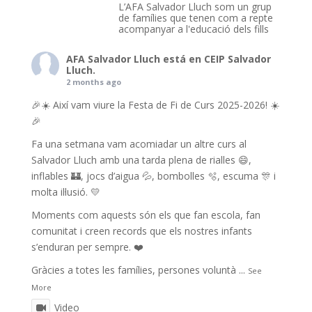
L’AFA Salvador Lluch som un grup
de famílies que tenen com a repte
acompanyar a l'educació dels fills
AFA Salvador Lluch
está en CEIP Salvador
Lluch.
2 months ago
🎉☀️ Així vam viure la Festa de Fi de Curs 2025-2026! ☀️
🎉
Fa una setmana vam acomiadar un altre curs al
Salvador Lluch amb una tarda plena de rialles 😄,
inflables 🏰, jocs d’aigua 💦, bombolles 🫧, escuma 🎊 i
molta il·lusió. 💛
Moments com aquests són els que fan escola, fan
comunitat i creen records que els nostres infants
s’enduran per sempre. ❤️
Gràcies a totes les famílies, persones voluntà
...
See
More
Video