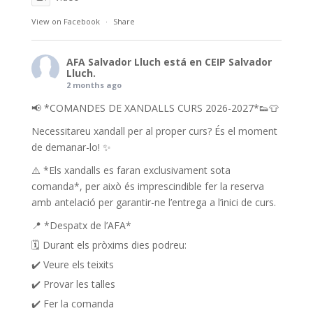
View on Facebook
·
Share
AFA Salvador Lluch
está en CEIP Salvador
Lluch.
2 months ago
📢 *COMANDES DE XANDALLS CURS 2026-2027*👟👕
Necessitareu xandall per al proper curs? És el moment
de demanar-lo! ✨
⚠️ *Els xandalls es faran exclusivament sota
comanda*, per això és imprescindible fer la reserva
amb antelació per garantir-ne l’entrega a l’inici de curs.
📍 *Despatx de l’AFA*
🗓️ Durant els pròxims dies podreu:
✔️ Veure els teixits
✔️ Provar les talles
✔️ Fer la comanda