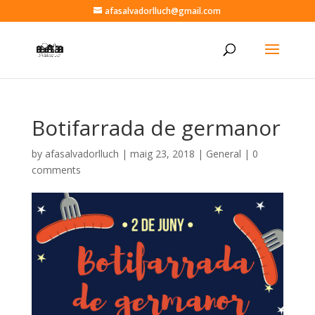
afasalvadorlluch@gmail.com
Botifarrada de germanor
by
afasalvadorlluch
|
maig 23, 2018
|
General
|
0
comments