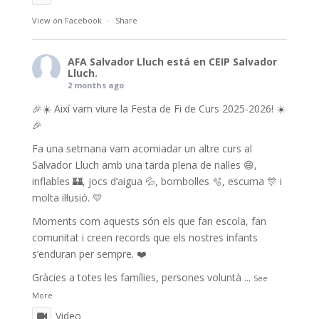
View on Facebook
·
Share
AFA Salvador Lluch
está en CEIP Salvador
Lluch.
2 months ago
🎉☀️ Així vam viure la Festa de Fi de Curs 2025-2026! ☀️
🎉
Fa una setmana vam acomiadar un altre curs al
Salvador Lluch amb una tarda plena de rialles 😄,
inflables 🏰, jocs d’aigua 💦, bombolles 🫧, escuma 🎊 i
molta il·lusió. 💛
Moments com aquests són els que fan escola, fan
comunitat i creen records que els nostres infants
s’enduran per sempre. ❤️
Gràcies a totes les famílies, persones voluntà
...
See
More
Video