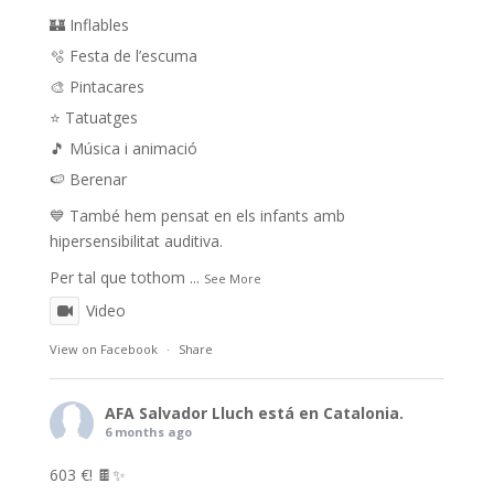
🏰 Inflables
🫧 Festa de l’escuma
🎨 Pintacares
⭐ Tatuatges
🎵 Música i animació
🍉 Berenar
💙 També hem pensat en els infants amb
hipersensibilitat auditiva.
Per tal que tothom
...
See More
Video
View on Facebook
·
Share
AFA Salvador Lluch
está en Catalonia.
6 months ago
603 €! 🍫✨