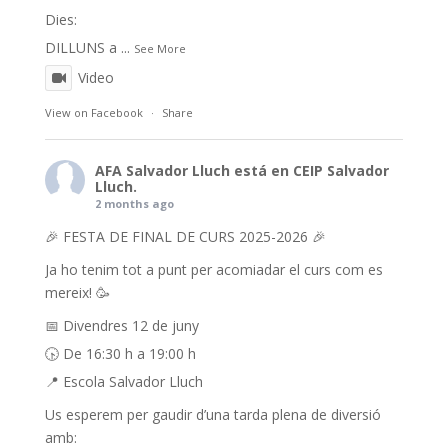
Dies:
DILLUNS a
...
See More
Video
View on Facebook
·
Share
AFA Salvador Lluch
está en CEIP Salvador
Lluch.
2 months ago
🎉 FESTA DE FINAL DE CURS 2025-2026 🎉
Ja ho tenim tot a punt per acomiadar el curs com es
mereix! 🥳
📅 Divendres 12 de juny
🕟 De 16:30 h a 19:00 h
📍 Escola Salvador Lluch
Us esperem per gaudir d’una tarda plena de diversió
amb: