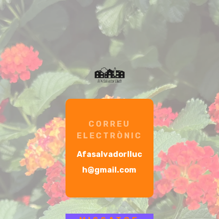
CORREU
ELECTRÒNIC
Afasalvadorlluc
h@gmail.com